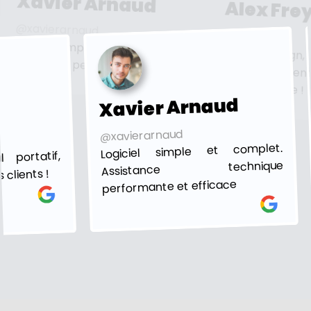
Xavier Arnaud
Alex Frey
@xavierarnaud
@alexfrey
'à
de
Logiciel simple et complet. Assistance
Super Design, l
service clien
technique performante et efficace
recommande !
Xavier Arnaud
r
@xavierarnaud
Logiciel simple et complet.
Assistance
l portatif,
technique
es clients !
performante et efficace